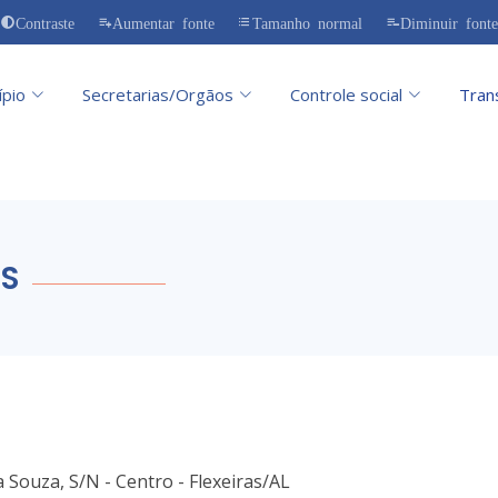
Contraste
Aumentar fonte
Tamanho normal
Diminuir fonte
ípio
Secretarias/Orgãos
Controle social
Tran
S
 Souza, S/N - Centro - Flexeiras/AL