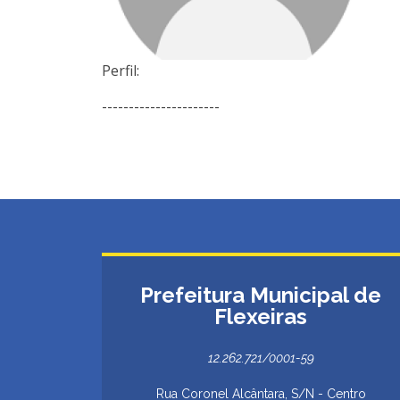
Perfil:
----------------------
Prefeitura Municipal de
Flexeiras
12.262.721/0001-59
Rua Coronel Alcântara, S/N - Centro