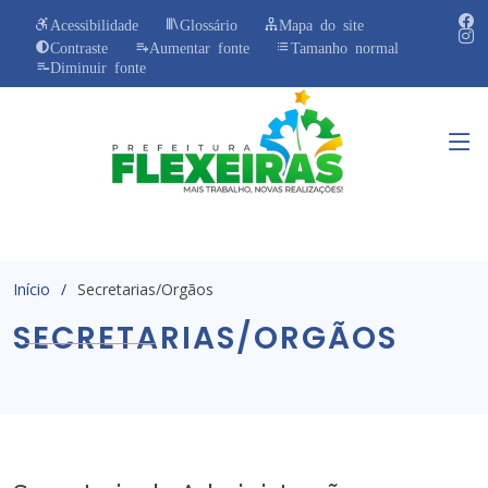
Acessibilidade
Glossário
Mapa do site
Contraste
Aumentar fonte
Tamanho normal
Diminuir fonte
Início
Secretarias/Orgãos
SECRETARIAS/ORGÃOS