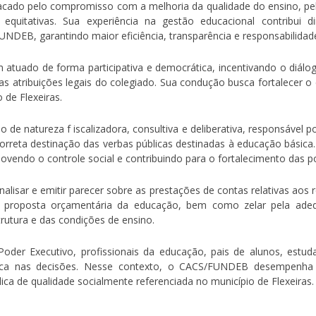
acado pelo compromisso com a melhoria da qualidade do ensino, pel
 equitativas. Sua experiência na gestão educacional contribui 
DEB, garantindo maior eficiência, transparência e responsabilidade
 atuado de forma participativa e democrática, incentivando o diá
tribuições legais do colegiado. Sua condução busca fortalecer o c
 de Flexeiras.
e natureza f iscalizadora, consultiva e deliberativa, responsável p
eta destinação das verbas públicas destinadas à educação básica. 
omovendo o controle social e contribuindo para o fortalecimento das po
nalisar e emitir parecer sobre as prestações de contas relativas aos
 proposta orçamentária da educação, bem como zelar pela adequ
trutura e das condições de ensino.
der Executivo, profissionais da educação, pais de alunos, estud
ática nas decisões. Nesse contexto, o CACS/FUNDEB desempenha 
a de qualidade socialmente referenciada no município de Flexeiras