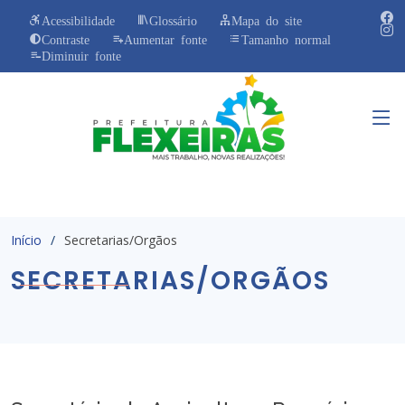
Acessibilidade
Glossário
Mapa do site
Contraste
Aumentar fonte
Tamanho normal
Diminuir fonte
Início
Secretarias/Orgãos
SECRETARIAS/ORGÃOS