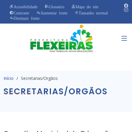
Acessibilidade
Glossário
Mapa do site
Contraste
Aumentar fonte
Tamanho normal
Diminuir fonte
Início
Secretarias/Orgãos
SECRETARIAS/ORGÃOS