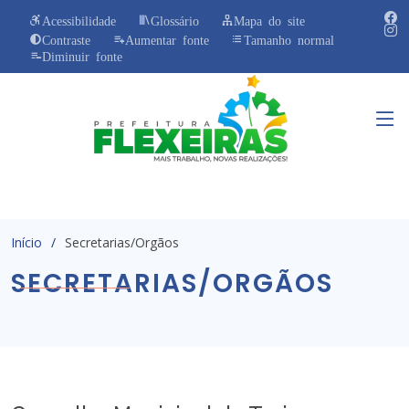
Acessibilidade
Glossário
Mapa do site
Contraste
Aumentar fonte
Tamanho normal
Diminuir fonte
Início
Secretarias/Orgãos
SECRETARIAS/ORGÃOS