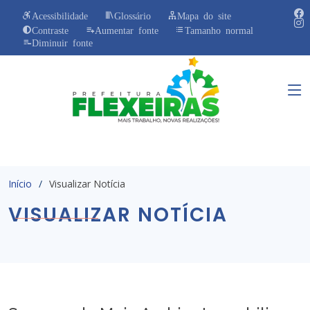
Acessibilidade
Glossário
Mapa do site
Contraste
Aumentar fonte
Tamanho normal
Diminuir fonte
Início
Visualizar Notícia
VISUALIZAR NOTÍCIA