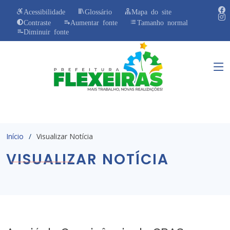
Acessibilidade
Glossário
Mapa do site
Contraste
Aumentar fonte
Tamanho normal
Diminuir fonte
Início
Visualizar Notícia
VISUALIZAR NOTÍCIA